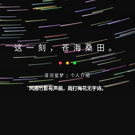
这一刻，苍海桑田。
清河星梦 | 个人介绍
风摇竹影有声画，雨打梅花无字诗。